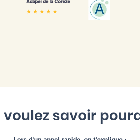
Adapei de la Coreze
★ ★ ★ ★ ★
 voulez savoir pourq
Lors d'un appel rapide, on t'explique :