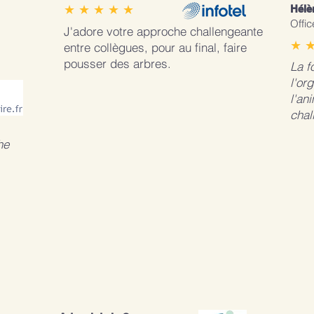
★ ★ ★ ★ ★
Hélè
Offi
J'adore votre approche challengeante
★ ★
entre collègues, pour au final, faire
pousser des arbres.
La f
l'or
l'an
chal
he