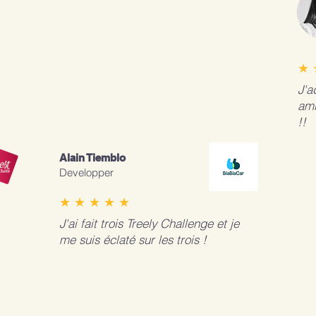
★ 
J'a
amb
!!
Alain Tiemblo
Developper
★ ★ ★ ★ ★
J'ai fait trois Treely Challenge et je
me suis éclaté sur les trois !