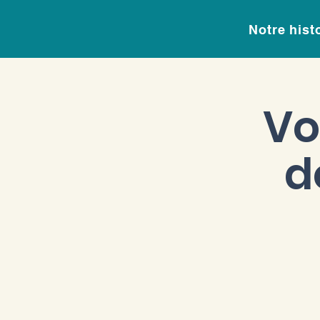
Notre hist
Vo
d