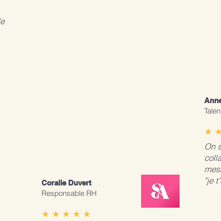
le
Anne
Tale
★ ★
On s
coll
mess
"je t
Coralie Duvert
Responsable RH
★ ★ ★ ★ ★