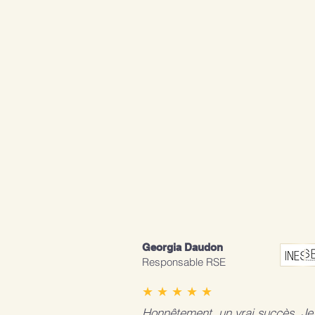
Georgia Daudon
Responsable RSE
★ ★ ★ ★ ★
Honnêtement, un vrai succès. Je