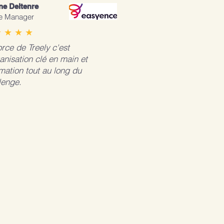
ne Deltenre
ce Manager
 ★ ★ ★
orce de Treely c'est
ganisation clé en main et
imation tout au long du
lenge.