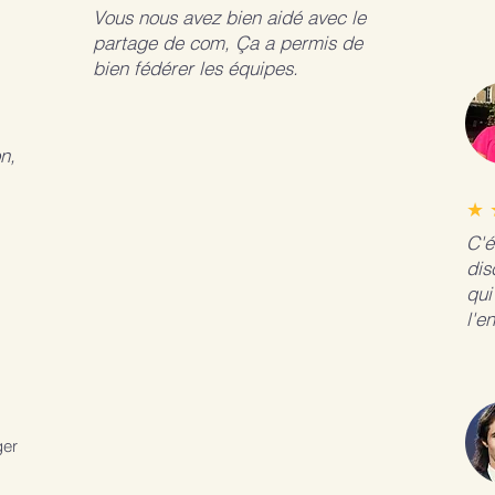
Vous nous avez bien aidé avec le
partage de com, Ça a permis de
bien fédérer les équipes.
n,
★ 
C'é
dis
qui
l'e
ger