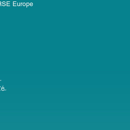
 RSE Europe
.
é.