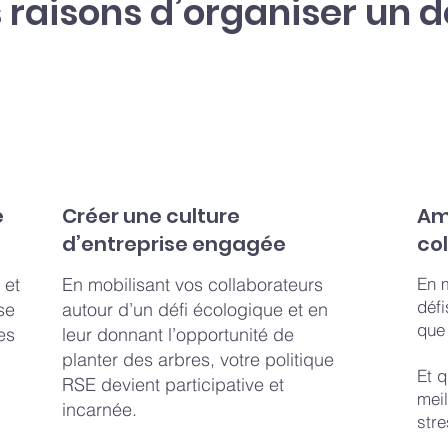
 raisons d’organiser un dé
e
Créer une culture
Amé
d’entreprise engagée
co
 et
En mobilisant vos collaborateurs
En 
déf
se
autour d’un défi écologique et en
que 
es
leur donnant l’opportunité de
planter des arbres, votre politique
Et q
RSE devient participative et
meil
incarnée.
str