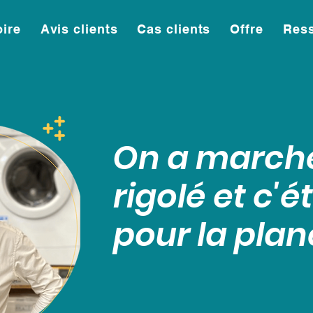
oire
Avis clients
Cas clients
Offre
Res
On a marché
rigolé et c'é
pour la plan