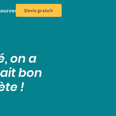
Devis gratuit
sources
Contact
, on a
tait bon
ète !